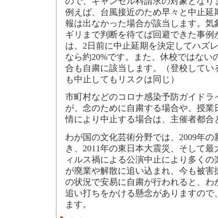
ので、キャンセル料請求の対象となり
例えば、台風接近のため早々と中止延
報は出なかった場合が該当します。気
ギリまで判断を待てば回避できた事例
は、2日前に中止延期を決定してハズレ
なら約20%です。また、休校ではない
合も自粛に該当します。（登校してい
も中止してもリスクは同じ）
市町村などのコロナ感染予防ガイドラ
が、念のために自粛する場合や、授業
情により中止する場合は、主催者都合
わが国の文化芸術分野では、2009年
き、2011年の東日本大震災、そして
ィルス禍による公演中止により多くの
が廃業や解散に追い込まれ、今も被害
の状況で安易に自粛が行われると、わ
追い打ちをかける懸念がありますので
ます。