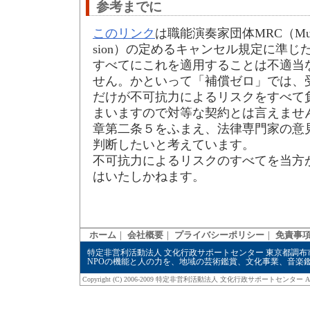
参考までに
このリンク
は職能演奏家団体MRC（Musician
sion）の定めるキャンセル規定に準
すべてにこれを適用することは不適当
せん。かといって「補償ゼロ」では、
だけが不可抗力によるリスクをすべて
まいますので対等な契約とは言えませ
章第二条５をふまえ、法律専門家の意
判断したいと考えています。
不可抗力によるリスクのすべてを当方
はいたしかねます。
ホーム
｜
会社概要
｜
プライバシーポリシー
｜
免責事
特定非営利活動法人 文化行政サポートセンター
東京都調布市飛田給
NPOの機能と人の力を、地域の芸術鑑賞、文化事業、音楽
Copyright (C) 2006-2009
特定非営利活動法人 文化行政サポートセンター
Al