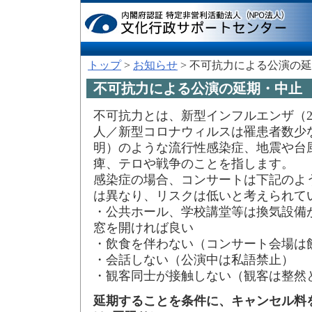
トップ
>
お知らせ
> 不可抗力による公演の
不可抗力による公演の延期・中止
不可抗力とは、新型インフルエンザ（20
人／新型コロナウィルスは罹患者数少
明）のような流行性感染症、地震や台
痺、テロや戦争のことを指します。
感染症の場合、コンサートは下記のよ
は異なり、リスクは低いと考えられて
・公共ホール、学校講堂等は換気設備
窓を開ければ良い
・飲食を伴わない（コンサート会場は
・会話しない（公演中は私語禁止）
・観客同士が接触しない（観客は整然
延期することを条件に、キャンセル料