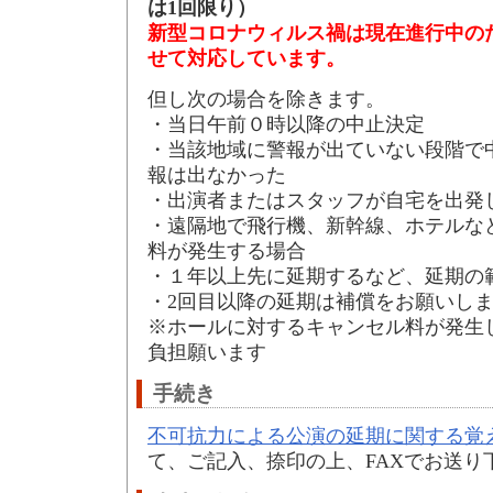
は1回限り）
新型コロナウィルス禍は現在進行中の
せて対応しています。
但し次の場合を除きます。
・当日午前０時以降の中止決定
・当該地域に警報が出ていない段階で
報は出なかった
・出演者またはスタッフが自宅を出発
・遠隔地で飛行機、新幹線、ホテルな
料が発生する場合
・１年以上先に延期するなど、延期の
・2回目以降の延期は補償をお願いし
※ホールに対するキャンセル料が発生
負担願います
手続き
不可抗力による公演の延期に関する覚
て、ご記入、捺印の上、FAXでお送り