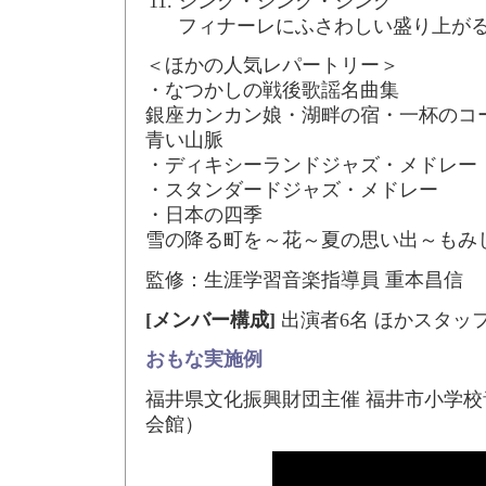
シング・シング・シング
フィナーレにふさわしい盛り上が
＜ほかの人気レパートリー＞
・なつかしの戦後歌謡名曲集
銀座カンカン娘・湖畔の宿・一杯のコ
青い山脈
・ディキシーランドジャズ・メドレー
・スタンダードジャズ・メドレー
・日本の四季
雪の降る町を～花～夏の思い出～もみ
監修：生涯学習音楽指導員 重本昌信
[メンバー構成]
出演者6名 ほかスタッ
おもな実施例
福井県文化振興財団主催 福井市小学
会館）