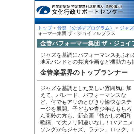
トップ
>
音楽（公演型プログラム）
>
ジャズ
ォーマー集団 ザ・ジョイフルブラス
金管パフォーマー集団 ザ・ジョイ
ジャズを基調にパフォーマンスあふれ
地元バンドとの共演企画など機動力も
金管楽器界のトップランナー
ジャズを基調とした楽しい雰囲気に加
えて、パレード、パフォーマンスな
ど、何でもアリのとびきり愉快なステ
ージを展開。子どもや青少年はもちろ
ん高齢の方も、新企画「懐かしの昭和
歌謡」で大ノリ間違いなし！TVアニメ
ソングからジャズ、ラテン、ロック、