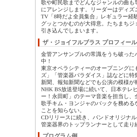
歌や町民歌までどんなジャンルの曲も
にアレンジします。リーダーはディズ
TV「8時だよ全員集合」レギュラー経
グッとつかむのが大得意。たちまちジ
引き込んでしまいます。
ザ・ジョイフルブラス プロフィール
金管アンサンブルの常識をうち破った
中！
東京オペラシティーのオープニングに
ズ」「管楽器パラダイス」誌などに特
新聞、報知新聞などでも公演の模様が
NHK BS放送登場に続いて、日本テ
ー！永田町」のテーマ音楽を担当し、
歌手キム・ヨンジャのバックを務める
ことを知らない。
CDリリースに続き、バンドオリジナ
管楽器界のトップランナーとして走り
プログラム例